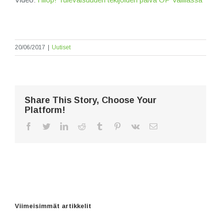
20/06/2017
|
Uutiset
Share This Story, Choose Your
Platform!
facebook
twitter
linkedin
reddit
tumblr
pinterest
vk
Sähköposti
Viimeisimmät artikkelit