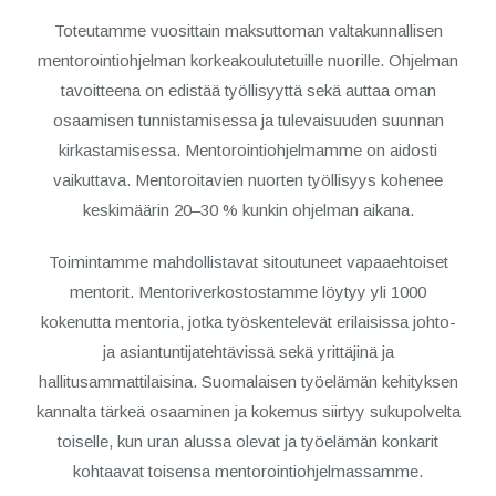
Toteutamme vuosittain maksuttoman valtakunnallisen
mentorointiohjelman korkeakoulutetuille nuorille. Ohjelman
tavoitteena on edistää työllisyyttä sekä auttaa oman
osaamisen tunnistamisessa ja tulevaisuuden suunnan
kirkastamisessa. Mentorointiohjelmamme on aidosti
vaikuttava. Mentoroitavien nuorten työllisyys kohenee
keskimäärin 20–30 % kunkin ohjelman aikana.
Toimintamme mahdollistavat sitoutuneet vapaaehtoiset
mentorit. Mentoriverkostostamme löytyy yli 1000
kokenutta mentoria, jotka työskentelevät erilaisissa johto-
ja asiantuntijatehtävissä sekä yrittäjinä ja
hallitusammattilaisina. Suomalaisen työelämän kehityksen
kannalta tärkeä osaaminen ja kokemus siirtyy sukupolvelta
toiselle, kun uran alussa olevat ja työelämän konkarit
kohtaavat toisensa mentorointiohjelmassamme.